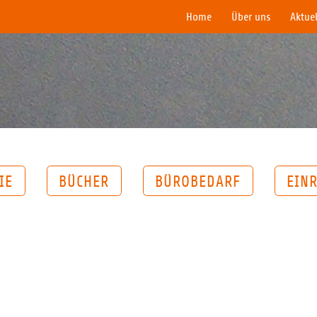
Home
Über uns
Aktuel
IE
BÜCHER
BÜROBEDARF
EIN